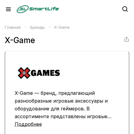
–
–
Главная
Бренды
X-Game
X-Game
X-Game — бренд, предлагающий
разнообразные игровые аксессуары и
оборудование для геймеров. В
ассортименте представлены игровые
мыши, клавиатуры, наушники и другие
Подробнее
аксессуары, обеспечивающие комфорт и