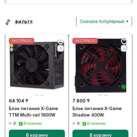
высокую производительность в процессе
игры. Продукция X-Game сочетает
доступность, стильный дизайн и
Сначала популярные
ФИЛЬТР
надежность для увлекательных игровых
сессий.
ЭКСПРЕСС
ЭКСПРЕСС
64 104 ₸
7 800 ₸
Блок питания X-Game
Блок питания X-Game
TTM Multi-rail 1600W
Shadow 400W
0
0
В наличии
В наличии
В корзину
В корзину