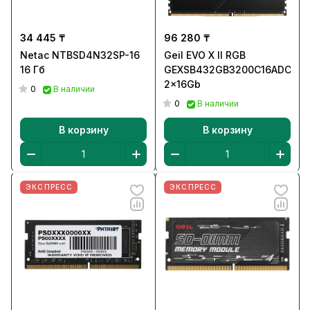
34 445 ₸
96 280 ₸
Netac NTBSD4N32SP-16
Geil EVO X II RGB
16 Гб
GEXSB432GB3200C16ADC
2x16Gb
0
В наличии
0
В наличии
В корзину
В корзину
ЭКСПРЕСС
ЭКСПРЕСС