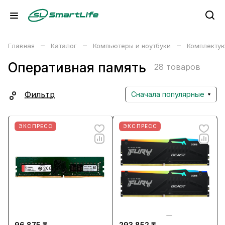
–
–
–
Главная
Каталог
Компьютеры и ноутбуки
Комплекту
Оперативная память
28 товаров
Фильтр
Сначала популярные
ЭКСПРЕСС
ЭКСПРЕСС
96 875 ₸
293 852 ₸