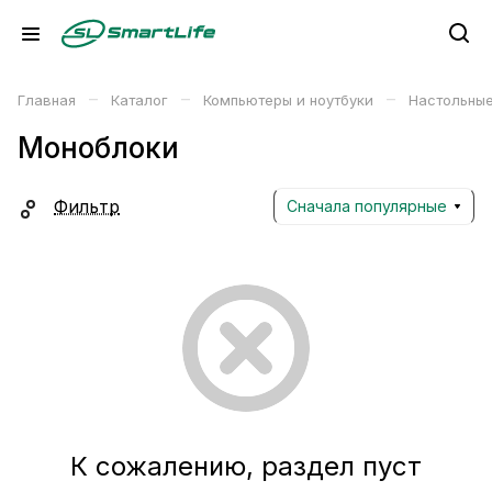
–
–
–
Главная
Каталог
Компьютеры и ноутбуки
Настольны
Моноблоки
Фильтр
Сначала популярные
К сожалению, раздел пуст