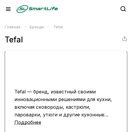
–
–
Главная
Бренды
Tefal
Tefal
Tefal — бренд, известный своими
инновационными решениями для кухни,
включая сковороды, кастрюли,
пароварки, утюги и другие кухонные
приборы. Продукция Tefal отличается
Подробнее
высокой долговечностью,