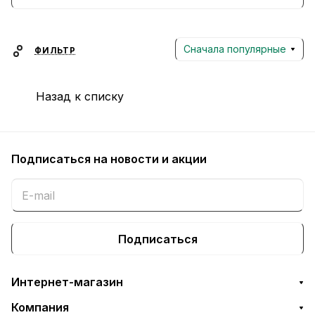
функциональностью и антипригарными
покрытиями, что делает процесс
приготовления еды простым и удобным, а
Сначала популярные
ФИЛЬТР
также помогает сохранить здоровье.
Назад к списку
Подписаться
на новости и акции
Подписаться
Интернет-магазин
Компания