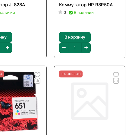
тор JL828A
Коммутатор HP R8R50A
наличии
0
В наличии
ину
В корзину
С
ЭКСПРЕСС