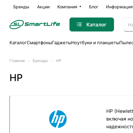
Бренды
Акции
Компания
Блог
Информация
Каталог
Каталог
Смартфоны
Гаджеты
Ноутбуки и планшеты
Пыле
–
–
Главная
Бренды
HP
HP
HP (Hewlet
включая но
надежность