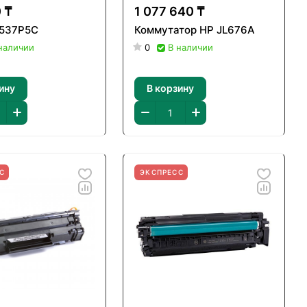
 ₸
1 077 640 ₸
 537P5C
Коммутатор HP JL676A
наличии
0
В наличии
ину
В корзину
С
ЭКСПРЕСС