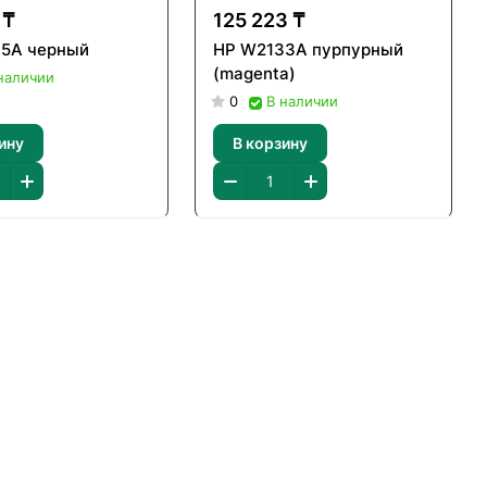
 ₸
125 223 ₸
5A черный
HP W2133A пурпурный
(magenta)
наличии
0
В наличии
ину
В корзину