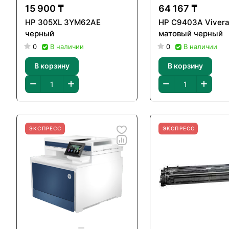
15 900 ₸
64 167 ₸
HP 305XL 3YM62AE
HP C9403A Viver
черный
матовый черный
0
В наличии
0
В наличии
В корзину
В корзину
ЭКСПРЕСС
ЭКСПРЕСС