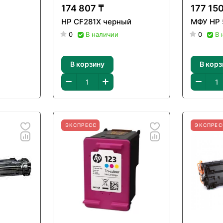
174 807 ₸
177 150
a
HP CF281X черный
МФУ HP
0
В наличии
0
В 
В корзину
В корз
ЭКСПРЕСС
ЭКСПРЕС