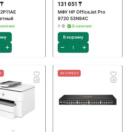
 ₸
131 651 ₸
C2P11AE
МФУ HP OfficeJet Pro
етный
9720 53N94C
наличии
0
В наличии
ину
В корзину
С
ЭКСПРЕСС