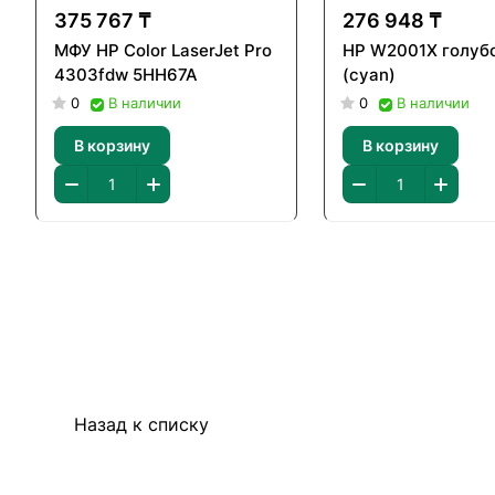
375 767 ₸
276 948 ₸
МФУ HP Color LaserJet Pro
HP W2001X голуб
4303fdw 5HH67A
(cyan)
0
В наличии
0
В наличии
В корзину
В корзину
Назад к списку