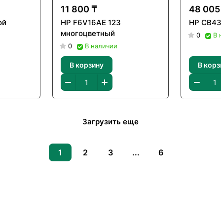
11 800 ₸
48 005
ой
HP F6V16AE 123
HP CB43
многоцветный
0
В 
0
В наличии
В корзину
В корз
Загрузить еще
1
2
3
...
6