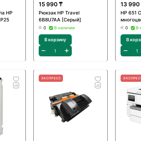
15 990 ₸
13 990
па HP
Рюкзак HP Travel
HP 651 
AP25
6B8U7AA [Серый]
многоцв
0
В наличии
0
В 
В корзину
В корз
ЭКСПРЕСС
ЭКСПРЕС