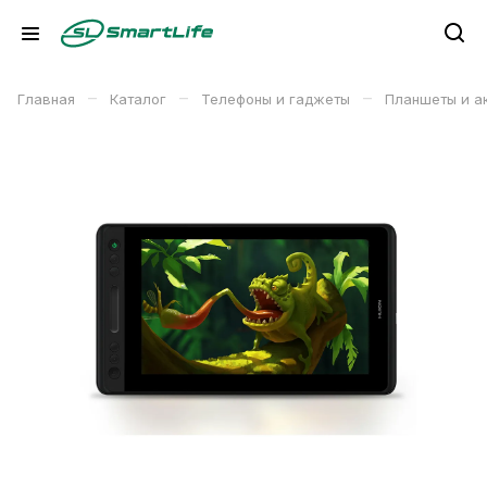
–
–
–
Главная
Каталог
Телефоны и гаджеты
Планшеты и а