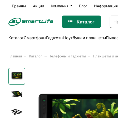
Бренды
Акции
Компания
Блог
Информация
Каталог
Каталог
Смартфоны
Гаджеты
Ноутбуки и планшеты
Пыле
–
–
–
Главная
Каталог
Телефоны и гаджеты
Планшеты и а