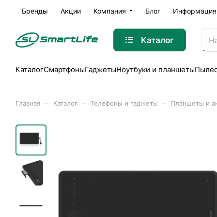
Бренды
Акции
Компания
Блог
Информация
Каталог
Каталог
Смартфоны
Гаджеты
Ноутбуки и планшеты
Пыле
–
–
–
Главная
Каталог
Телефоны и гаджеты
Планшеты и а