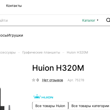
Контакты
Каталог
сосы
Игрушки
–
–
ксессуары
Графические планшеты
Huion H320M
Huion H320M
0
Нет отзывов
Арт.
75278
Все товары Huion
Все товары категории