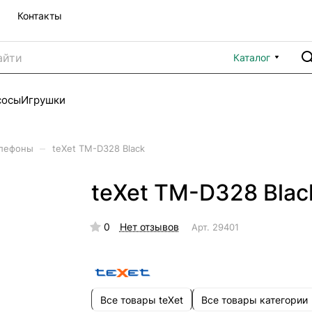
Контакты
Каталог
сосы
Игрушки
–
елефоны
teXet TM-D328 Black
teXet TM-D328 Blac
0
Нет отзывов
Арт.
29401
Все товары teXet
Все товары категории