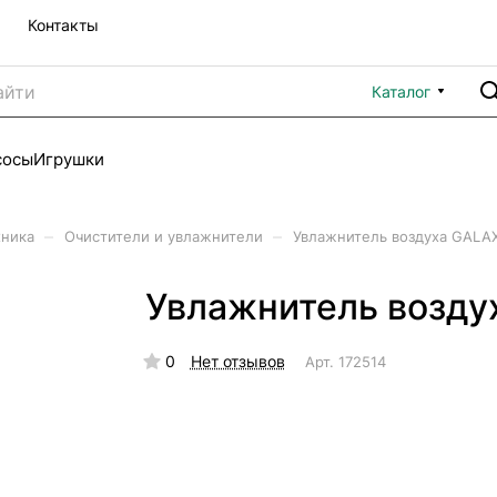
Контакты
Каталог
сосы
Игрушки
–
–
хника
Очистители и увлажнители
Увлажнитель воздуха GALA
Увлажнитель возду
0
Нет отзывов
Арт.
172514