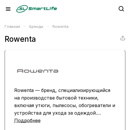
–
–
Главная
Бренды
Rowenta
Rowenta
Rowenta — бренд, специализирующийся
на производстве бытовой техники,
включая утюги, пылесосы, обогреватели и
устройства для ухода за одеждой.
Продукция Rowenta известна высоким
Подробнее
качеством, инновационными