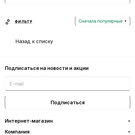
технологиями и эргономичным дизайном,
предлагая решения для комфортного и
эффективного выполнения домашних
Сначала популярные
ФИЛЬТР
задач.
Назад к списку
Подписаться
на новости и акции
Подписаться
Интернет-магазин
Компания