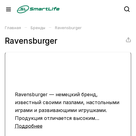
–
–
Главная
Бренды
Ravensburger
Ravensburger
Ravensburger — немецкий бренд,
известный своими пазлами, настольными
играми и развивающими игрушками.
Продукция отличается высоким
качеством, ярким дизайном и
Подробнее
образовательной ценностью для детей и