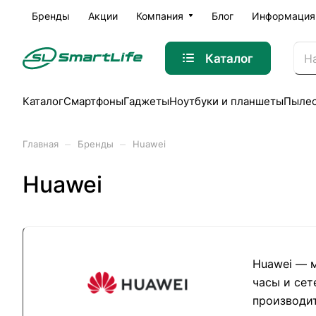
Бренды
Акции
Компания
Блог
Информация
Каталог
Каталог
Смартфоны
Гаджеты
Ноутбуки и планшеты
Пыле
–
–
Главная
Бренды
Huawei
Huawei
Huawei — 
часы и сет
производит