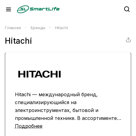
–
–
Главная
Бренды
Hitachi
Hitachi
Hitachi — международный бренд,
специализирующийся на
электроинструментах, бытовой и
промышленной технике. В ассортименте
— надежные дрели, перфораторы,
Подробнее
болгарки, а также климатическая техника