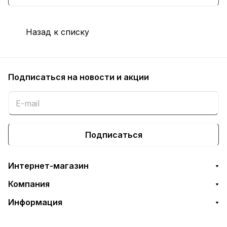
и системы хранения данных. Продукция
Hitachi отличается высокой
Назад к списку
производительностью, долговечностью и
инновационными технологиями.
Подписаться
на новости и акции
Подписаться
Интернет-магазин
Компания
Информация