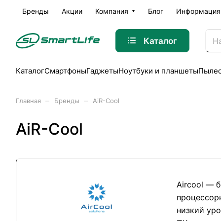
Бренды
Акции
Компания
Блог
Информация
Каталог
Каталог
Смартфоны
Гаджеты
Ноутбуки и планшеты
Пыле
–
–
Главная
Бренды
AiR-Cool
AiR-Cool
Aircool — 
процессорн
низкий уро