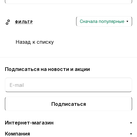
потребности пользователей дома, в
офисе и для гейминга. Компания
предлагает надежные решения по
Сначала популярные
ФИЛЬТР
доступным ценам, гарантируя отличное
качество и долговечность своей
Назад к списку
продукции.
Подписаться
на новости и акции
Подписаться
Интернет-магазин
Компания