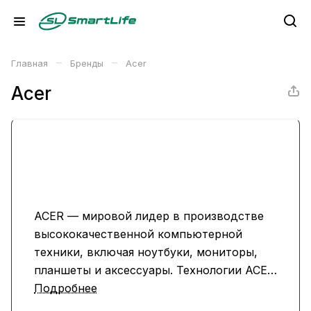
–
–
Главная
Бренды
Acer
Acer
ACER — мировой лидер в производстве
высококачественной компьютерной
техники, включая ноутбуки, мониторы,
планшеты и аксессуары. Технологии ACER
сочетают производительность, стильный
Подробнее
дизайн и инновации, удовлетворяя