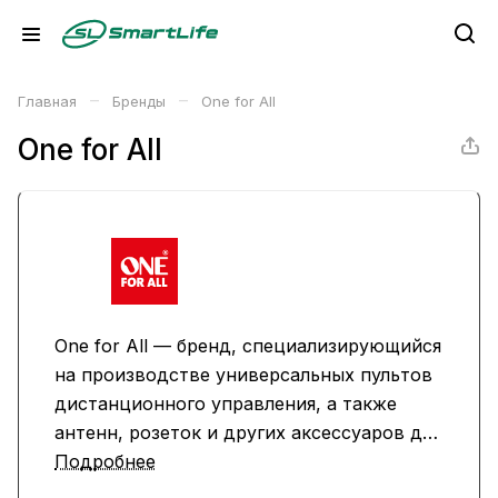
–
–
Главная
Бренды
One for All
One for All
One for All — бренд, специализирующийся
на производстве универсальных пультов
дистанционного управления, а также
антенн, розеток и других аксессуаров для
бытовой электроники. Продукция One for
Подробнее
All известна своей удобной