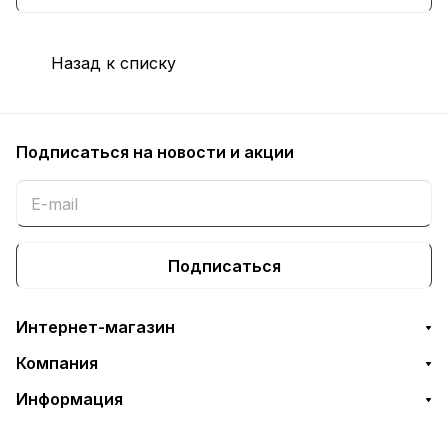
совместимостью с различными
устройствами, простотой в
Назад к списку
использовании и инновационными
решениями для улучшения
пользовательского опыта.
Подписаться
на новости и акции
Подписаться
Интернет-магазин
Компания
Информация